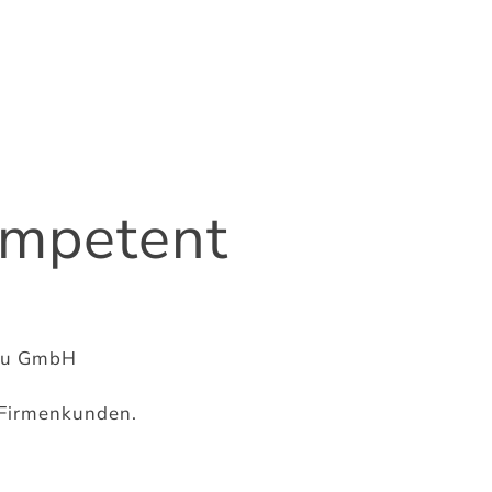
ompetent
bau GmbH
d Firmenkunden.